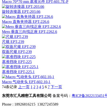
Macro 70*70 mm 基准元件 EPT-601.7E-P
旋转连接器 EPT-203.66
Macro 直角夹持器 EPT-226.6
Mero 垂直三向找正座 EPT-2262.6
尺规 EPT-239
双面尺规 EPT-239
基准挡块 EPT-225
基准挡块 EPT-225.1
Macro 气动夹头 EPT-602.10-1
74条记录
上一页
1
2
3
4
5
6
7
下一页
东莞市汇凡精密工具有限公司
备案号码：
粤ICP备2022133451
Phone : 18926816215 13827245589